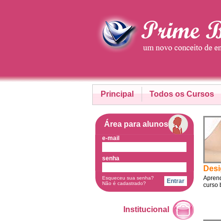
Principal
Todos os Cursos
Área para alunos
e-mail
senha
Desi
Aprend
Esqueceu sua senha?
Não é cadastrado?
curso 
Institucional