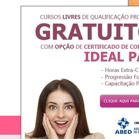
Crom
Entend
com es
Intr
Curso 
princi