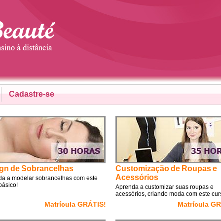
Cadastre-se
gn de Sobrancelhas
Customização de Roupas e
Acessórios
a a modelar sobrancelhas com este
básico!
Aprenda a customizar suas roupas e
acessórios, criando moda com este cur
Matrícula GRÁTIS!
Matrícula G