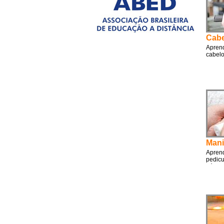
Cabe
Aprend
cabelo
Mani
Aprend
pedicu
pé.