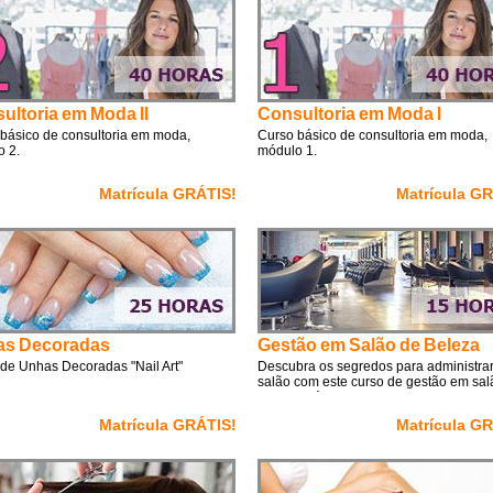
ultoria em Moda II
Consultoria em Moda I
básico de consultoria em moda,
Curso básico de consultoria em moda,
 2.
módulo 1.
Matrícula GRÁTIS!
Matrícula G
as Decoradas
Gestão em Salão de Beleza
de Unhas Decoradas "Nail Art"
Descubra os segredos para administra
salão com este curso de gestão em sal
beleza grátis.
Matrícula GRÁTIS!
Matrícula G