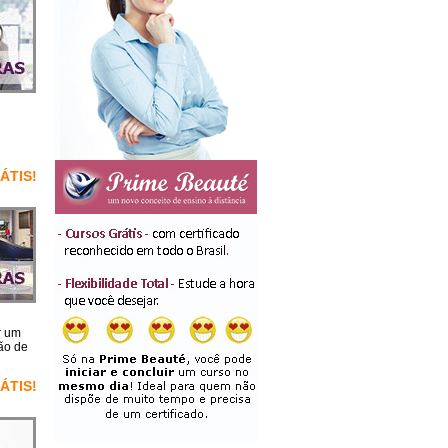
RÁTIS!
r um
ão de
RÁTIS!