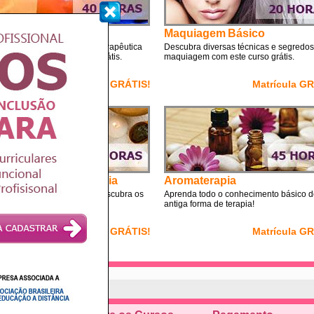
oterapia
Maquiagem Básico
a tudo sobre esta técnica terapêutica
Descubra diversas técnicas e segredos
te curso de cromoterapia grátis.
maquiagem com este curso grátis.
Matrícula GRÁTIS!
Matrícula G
odução a Cosmetologia
Aromaterapia
de Cosmetologia básico, descubra os
Aprenda todo o conhecimento básico d
pais tópicos desta profissão.
antiga forma de terapia!
Matrícula GRÁTIS!
Matrícula G