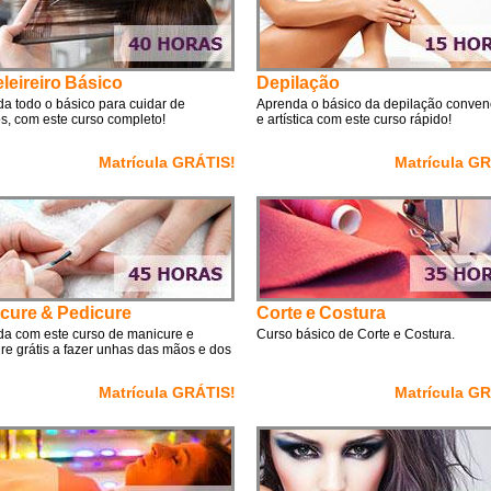
leireiro Básico
Depilação
a todo o básico para cuidar de
Aprenda o básico da depilação conven
s, com este curso completo!
e artística com este curso rápido!
Matrícula GRÁTIS!
Matrícula G
cure & Pedicure
Corte e Costura
a com este curso de manicure e
Curso básico de Corte e Costura.
re grátis a fazer unhas das mãos e dos
Matrícula GRÁTIS!
Matrícula G